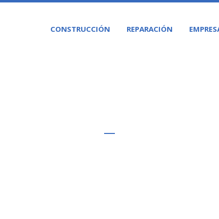
CONSTRUCCIÓN
REPARACIÓN
EMPRES
 DE PISCINAS PUBLICAS
BENALMADENA